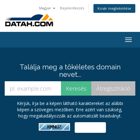
Magyar
Bejelentkezés
Kosár megtekintése
Togg
navig
Találja meg a tökéletes domain
nevet...
Kérjük, írja be a képen látható karaktereket az alábbi
képen a szöveges mezőben. Erre azért van szükség,
hogy megakadályozzák az automatizált beadványt.