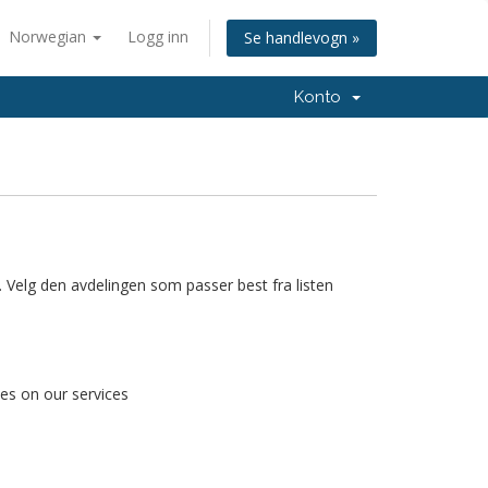
Norwegian
Logg inn
Se handlevogn »
Konto
. Velg den avdelingen som passer best fra listen
ies on our services