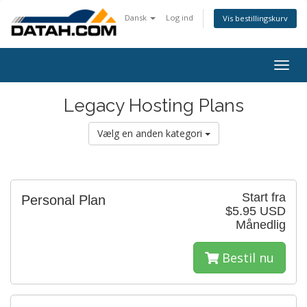
Dansk
Log ind
Vis bestillingskurv
Togg
navig
Legacy Hosting Plans
Vælg en anden kategori
Start fra
Personal Plan
$5.95 USD
Månedlig
Bestil nu