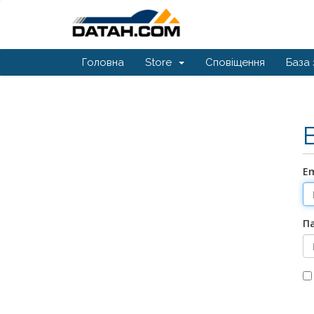
Головна
Store
Сповіщення
База 
E
П