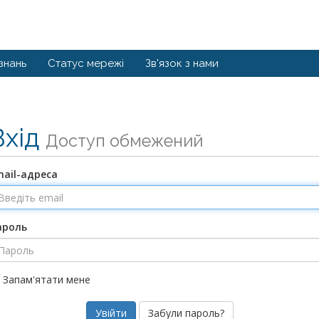
знань
Статус мережі
Зв'язок з нами
Вхід
Доступ обмежений
mail-адреса
ароль
Запам'ятати мене
Забули пароль?