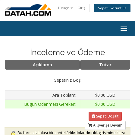
Türkçe
Giriş
Sepeti Görüntüle
Togg
navig
İnceleme ve Ödeme
Açıklama
Tutar
Sepetiniz Boş
Ara Toplam:
$0.00 USD
Bugün Ödenmesi Gereken:
$0.00 USD
Sepeti Boşalt
Alışverişe Devam
Bu form sizi olası bir sahtekârlık/dolandırıcılık girişimine karşı