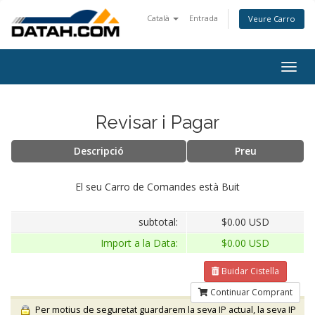
Català
Entrada
Veure Carro
Togg
navig
Revisar i Pagar
Descripció
Preu
El seu Carro de Comandes està Buit
subtotal:
$0.00 USD
Import a la Data:
$0.00 USD
Buidar Cistella
Continuar Comprant
Per motius de seguretat guardarem la seva IP actual, la seva IP