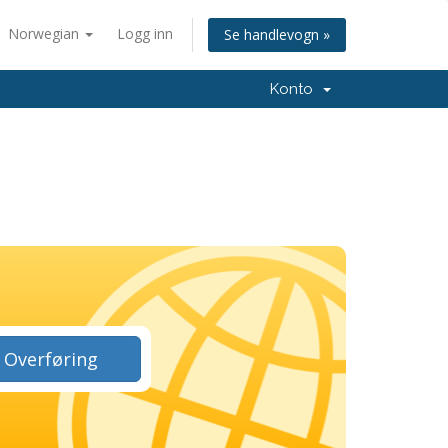
Norwegian
Logg inn
Se handlevogn »
Konto
Overføring